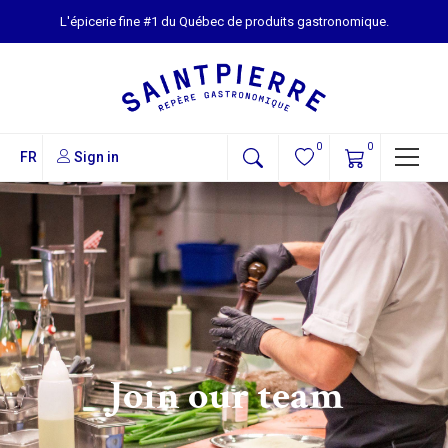
L'épicerie fine #1 du Québec de produits gastronomique.
0
0
FR
Sign in
Join our team