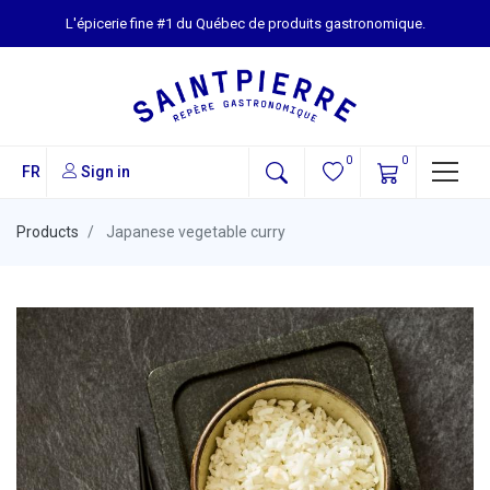
L'épicerie fine #1 du Québec de produits gastronomique.
0
0
FR
Sign in
Products
Japanese vegetable curry