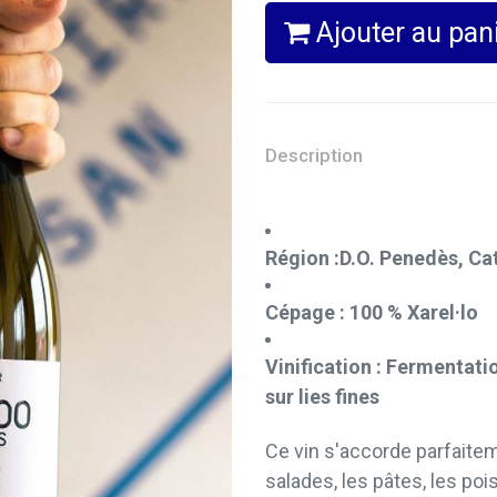
Ajouter au pan
Description
Région :
D.O. Penedès, Ca
Cépage :
100 % Xarel·lo
Vinification :
Fermentatio
sur lies fines
Ce vin s'accorde parfaitem
salades, les pâtes, les poi