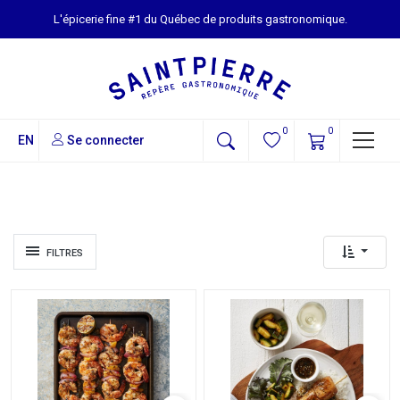
L'épicerie fine #1 du Québec de produits gastronomique.
0
0
EN
Se connecter
FILTRES