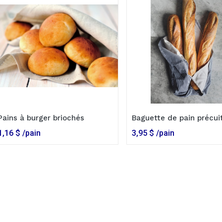
Pains à burger briochés
Baguette de pain précui
1,16
$
/pain
3,95
$
/pain