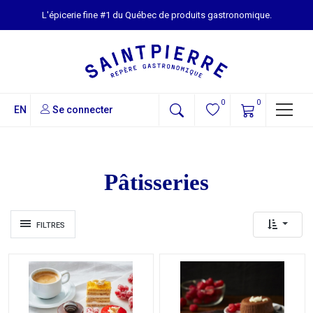
L'épicerie fine #1 du Québec de produits gastronomique.
0
0
EN
Se connecter
Pâtisseries
FILTRES