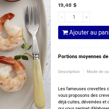
19,48
$
Ajouter au pan
Portions moyennes de
Description
Mode de cu
Les fameuses crevettes c
vous proposons des crevet
déjà cuites, déveinées et 
qui vous permet d’élabore