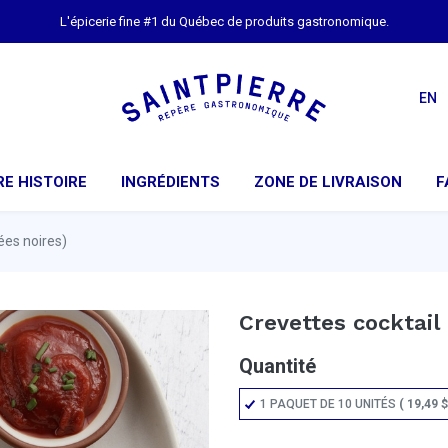
L'épicerie fine #1 du Québec de produits gastronomique.
EN
E HISTOIRE
INGRÉDIENTS
ZONE DE LIVRAISON
F
ées noires)
Crevettes cocktail 
Quantité
1 PAQUET DE 10 UNITÉS
(
19,49
$