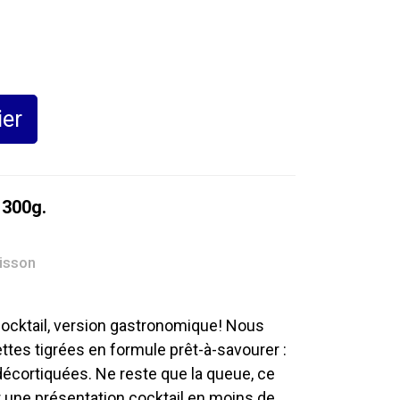
ier
 300g.
isson
ocktail, version gastronomique! Nous
tes tigrées en formule prêt-à-savourer :
décortiquées. Ne reste que la queue, ce
r une présentation cocktail en moins de