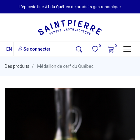
L'épicerie fine #1 du Québec de produits gastronomique.
0
0
EN
Se connecter
Des produits
Médaillon de cerf du Québec