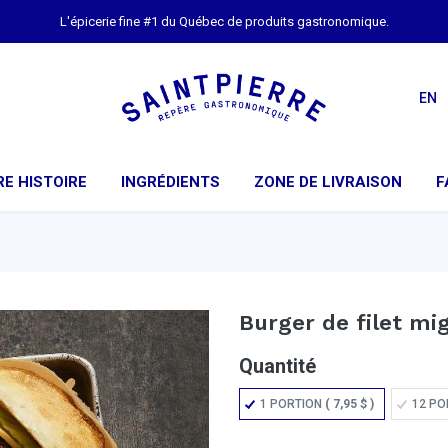
L'épicerie fine #1 du Québec de produits gastronomique.
EN
E HISTOIRE
INGRÉDIENTS
ZONE DE LIVRAISON
F
Burger de filet m
Quantité
1 PORTION
(
7,95
$
)
12 PO