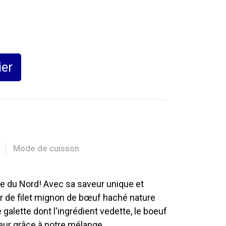
ier
Mode de cuisson
e du Nord! Avec sa saveur unique et
er de filet mignon de bœuf haché nature
galette dont l'ingrédient vedette, le boeuf
eur grâce à notre mélange