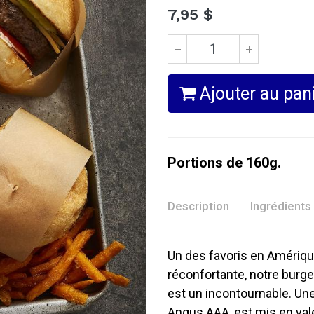
7,95
$
Ajouter au pan
Portions de 160g.
Description
Ingrédients
Un des favoris en Amériqu
réconfortante, notre burg
est un incontournable. Une 
Angus AAA, est mis en val