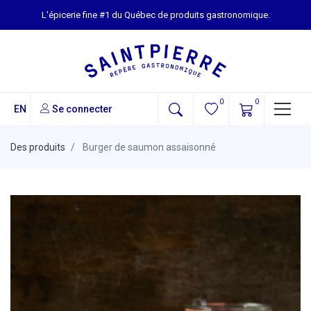
L'épicerie fine #1 du Québec de produits gastronomique.
0
0
EN
Se connecter
Des produits
Burger de saumon assaisonné