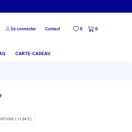
Se connecter
Contact
0
0
AQ
CARTE-CADEAU
e
ORTIONS
(
11,54
$
)