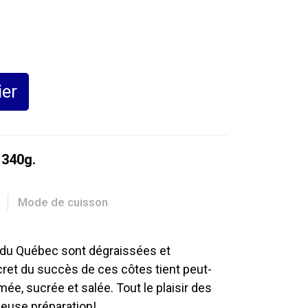
ier
 340g.
Mode de cuisson
 du Québec sont dégraissées et
cret du succès de ces côtes tient peut-
umée, sucrée et salée. Tout le plaisir des
ieuse préparation!