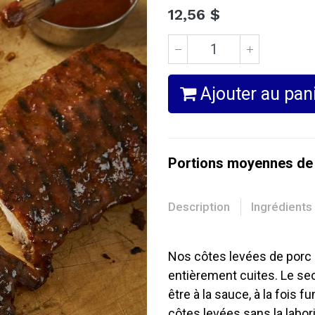
12,56
$
Ajouter au pan
Portions moyennes de
Description
Ingrédients
Nos côtes levées de porc
entièrement cuites. Le se
être à la sauce, à la fois f
côtes levées sans la labor