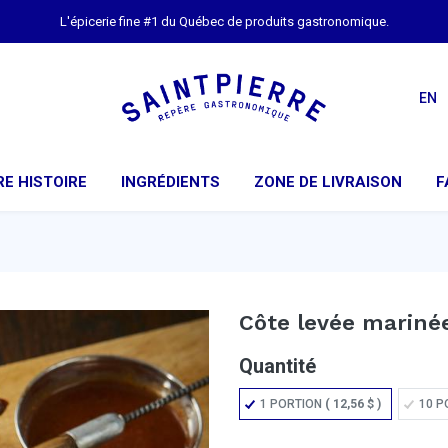
L'épicerie fine #1 du Québec de produits gastronomique.
EN
E HISTOIRE
INGRÉDIENTS
ZONE DE LIVRAISON
F
Côte levée mariné
Quantité
1 PORTION
(
12,56
$
)
10 P