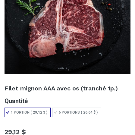
Filet mignon AAA avec os (tranché 1p.)
Quantité
1 PORTION
(
29,12
$
)
6 PORTIONS
(
26,64
$
)
29,12
$