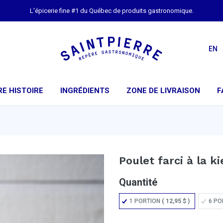
L'épicerie fine #1 du Québec de produits gastronomique.
EN
E HISTOIRE
INGRÉDIENTS
ZONE DE LIVRAISON
F
Poulet farci à la ki
Quantité
1 PORTION
(
12,95
$
)
6 PO