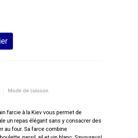
ier
Mode de cuisson
ain farcie à la Kiev vous permet de
iale un repas élégant sans y consacrer des
sser au four. Sa farce combine
ulette, persil, ail et vin blanc. Savoureux!